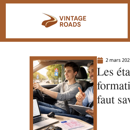
2 mars 202
Les éta
formati
faut sa