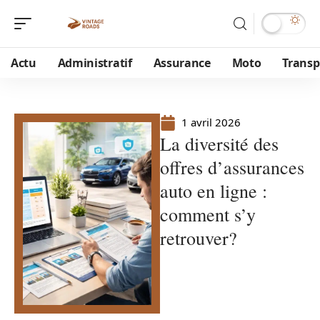
Actu
Administratif
Assurance
Moto
Transp
1 avril 2026
La diversité des
offres d’assurances
auto en ligne :
comment s’y
retrouver?