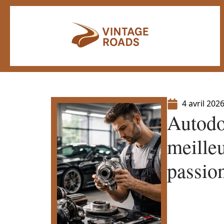
4 avril 202
Autodoc
meilleu
passio