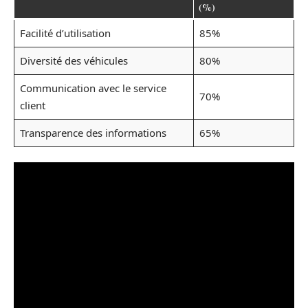
(%)
Facilité d’utilisation
85%
Diversité des véhicules
80%
Communication avec le service
70%
client
Transparence des informations
65%