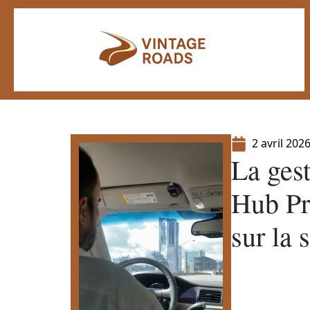
2 avril 202
La ges
Hub Pr
sur la 