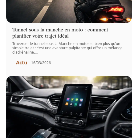
Tunnel sous la manche en moto : comment
planifier votre trajet idéal
Traverser le tunnel sous la Manche en moto est bien plus qu’un
simple trajet : c’est une aventure palpitante qui offre un mélange
d'adrénaline,
…
Actu
16/03/2026