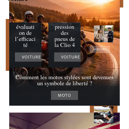
une
ons
rayure
essentiel
profonde
les pour
:
la
évaluati
pression
on de
des
l’efficaci
pneus de
té
la Clio 4
VOITURE
VOITURE
VOITURE
Fourrière à
Paris :
procédure
détaillée
Comment les motos stylées sont devenues
pour
récupérer
un symbole de liberté ?
son véhicule
09/05/2026
MOTO