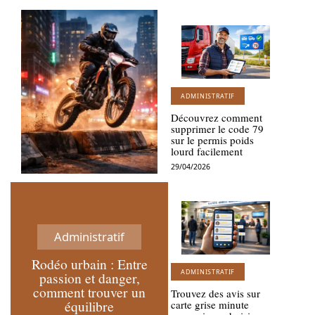
ADMINISTRATIF
Découvrez comment
supprimer le code 79
sur le permis poids
lourd facilement
29/04/2026
Administratif
Rodéo urbain : Entre
ADMINISTRATIF
passion et danger,
comment trouver un
Trouvez des avis sur
équilibre
carte grise minute