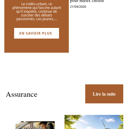
pour mieux choisir
Le rodéo urbain, ce
21/04/2026
phénomène qui fascine autant
qu'il inquiète, continue de
susciter des débats
passionnés. Les jeunes,
…
EN SAVOIR PLUS
Assurance
Lire la suite