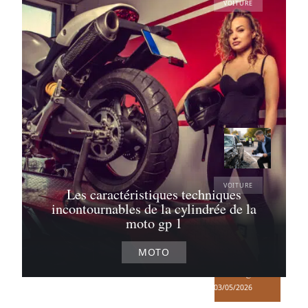
VOITURE
Pourquoi est-
il important
de calculer le
prix d’un
trajet en
voiture ?
04/05/2026
VOITURE
Les caractéristiques techniques
LOA et
incontournables de la cylindrée de la
accident
moto gp 1
avec une
épave :
comment
MOTO
évaluer les
dommages ?
03/05/2026