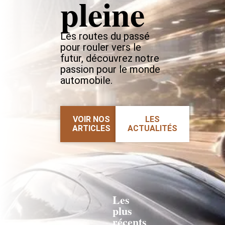
pleine
Les routes du passé
pour rouler vers le
futur, découvrez notre
passion pour le monde
automobile.
VOIR NOS
LES
ARTICLES
ACTUALITÉS
Les
plus
récents