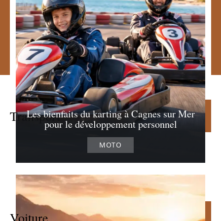
Les bienfaits du karting à Cagnes sur Mer
Transport
Lire la suite
pour le développement personnel
MOTO
Techniq
ues pour
effacer
Précauti
Voiture
Lire la suite