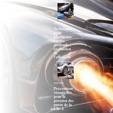
VOITURE
Techniques
pour
effacer une
rayure
profonde :
évaluation
de
l’efficacité
VOITURE
Précautions
essentielles
pour la
pression des
pneus de la
Clio 4