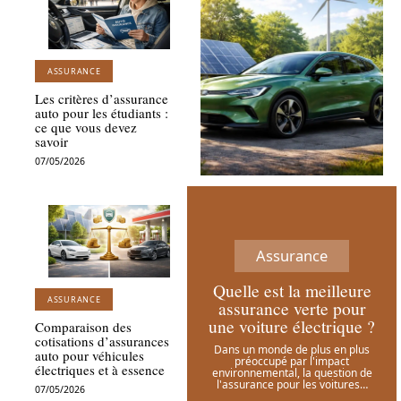
ASSURANCE
Les critères d’assurance
auto pour les étudiants :
ce que vous devez
savoir
07/05/2026
Assurance
Quelle est la meilleure
ASSURANCE
assurance verte pour
une voiture électrique ?
Comparaison des
cotisations d’assurances
Dans un monde de plus en plus
auto pour véhicules
préoccupé par l'impact
électriques et à essence
environnemental, la question de
l'assurance pour les voitures
…
07/05/2026