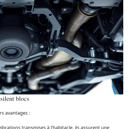
silent blocs
ers avantages :
ibrations transmises à l’habitacle, ils assurent une