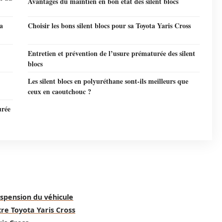
Avantages du maintien en bon état des silent blocs
ta
Choisir les bons silent blocs pour sa Toyota Yaris Cross
Entretien et prévention de l’usure prématurée des silent
blocs
Les silent blocs en polyuréthane sont-ils meilleurs que
ceux en caoutchouc ?
urée
uspension du véhicule
tre Toyota Yaris Cross