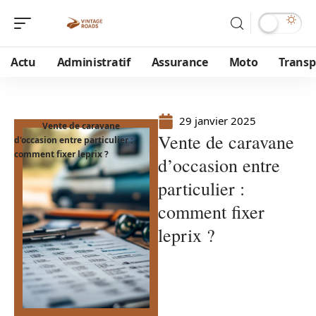
Actu
Administratif
Assurance
Moto
Transp
29 janvier 2025
Vente de caravane
Vente de caravane
d'occasion entre particulier :
comment fixer leprix ?
d’occasion entre
particulier :
comment fixer
leprix ?